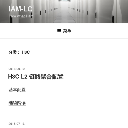
跳
IAM-LC
至
I am what I am
内
容
菜单
分类：
H3C
发
2018-09-10
布
H3C L2 链路聚合配置
于
基本配置
“H3C
继续阅读
L2
链
路
发
2018-07-13