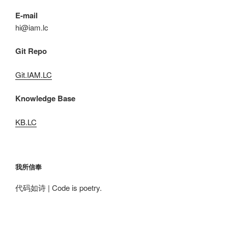
E-mail
hi@iam.lc
Git Repo
Git.IAM.LC
Knowledge Base
KB.LC
我所信奉
代码如诗 | Code is poetry.