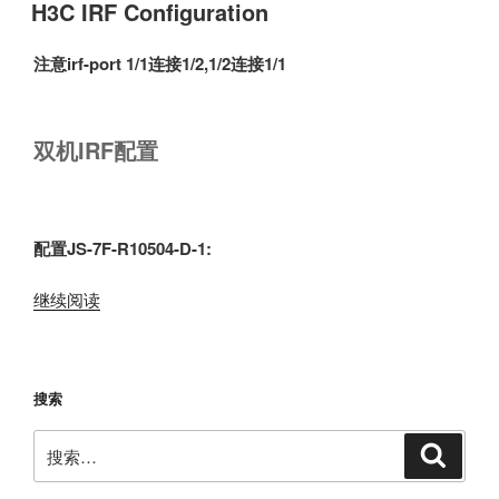
布
聚
H3C IRF Configuration
于
合
配
注意irf-port 1/1连接1/2,1/2连接1/1
置”
双机IRF配置
配置
JS-7F-R10504-D-1:
“H3C
继续阅读
IRF
Configuration”
搜索
搜
搜
索
索：