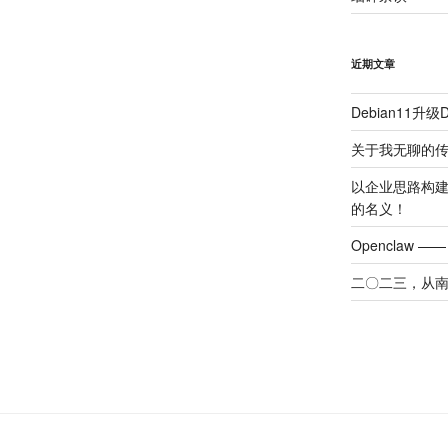
近期文章
Debian11升级De
关于我无聊的传统
以企业思路构建现代化
的名义！
Openclaw 
二〇二三，从