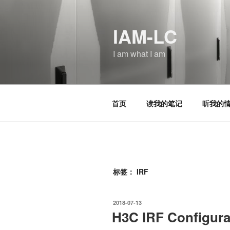
跳
至
IAM-LC
内
容
I am what I am
首页
读我的笔记
听我的
标签：
IRF
发
2018-07-13
布
H3C IRF Configura
于