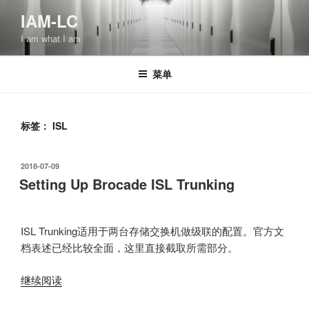
跳
IAM-LC
至
I am what I am
内
容
菜单
标签：
ISL
发
2018-07-09
布
Setting Up Brocade ISL Trunking
于
ISL Trunking适用于两台存储交换机做级联的配置。官方文
档表述已经比较全面，这里直接截取所需部分。
“Setting
继续阅读
Up