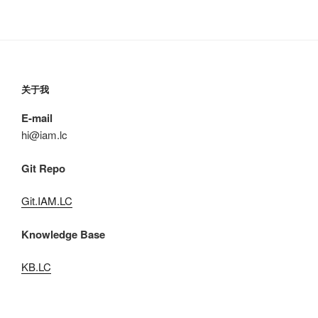
关于我
E-mail
hi@iam.lc
Git Repo
Git.IAM.LC
Knowledge Base
KB.LC