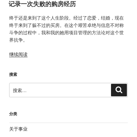
布
三，
记录一次失败的购房经历
于
从
南
终于还是来到了这个人生阶段。经过了恋爱，结婚，现在
到
终于来到了躲不过的买房。在这个艰苦卓绝与信息不对称
北”
斗争的过程中，我和我的她用项目管理的方法论对这个世
界抗争。
“记
继续阅读
录
一
搜索
次
失
搜
搜
败
索
索：
的
购
房
分类
经
历”
关于事业