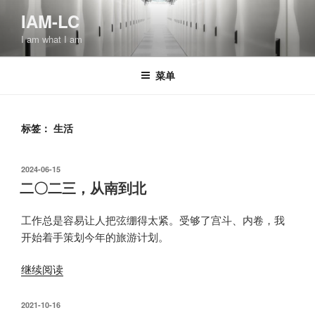
跳
IAM-LC
至
I am what I am
内
容
菜单
标签：
生活
发
2024-06-15
布
二〇二三，从南到北
于
工作总是容易让人把弦绷得太紧。受够了宫斗、内卷，我
开始着手策划今年的旅游计划。
“二
继续阅读
〇
二
发
2021-10-16