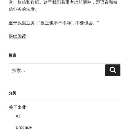
音、短信和数据。这里我们着重考虑前两种，即语音和短
信业务的转发。
至于数据业务：“反正也不干不净，不要也罢。”
“如
继续阅读
何
把
搜索
SIM
卡
搜
搜
从
索
索：
手
机
中
分类
取
出”
关于事业
AI
Brocade