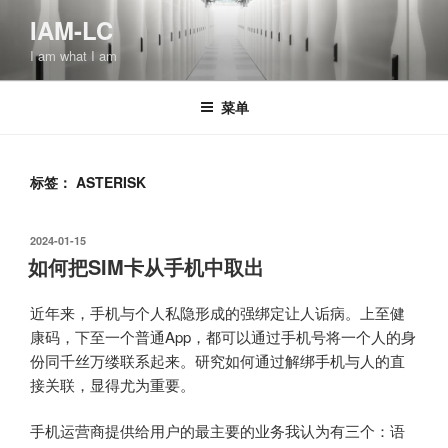
跳
IAM-LC
至
I am what I am
内
容
菜单
标签：
ASTERISK
发
2024-01-15
布
如何把SIM卡从手机中取出
于
近年来，手机与个人私隐形成的强绑定让人诟病。上至健
康码，下至一个普通App，都可以通过手机号将一个人的身
份同千丝万缕联系起来。研究如何通过解绑手机与人的直
接关联，显得尤为重要。
手机运营商提供给用户的最主要的业务我认为有三个：语