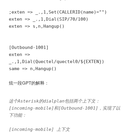
;exten => _.,1,Set(CALLERID(name)="")

exten => _.,1,Dial(SIP/70/100)

exten => s,n,Hangup()

[Outbound-1001]

exten => 
_.,1,Dial(Quectel/quectel0/${EXTEN})

炫一段GPT的解释：
这个Asterisk的dialplan包括两个上下文：
[incoming-mobile]和[Outbound-1001]，实现了以
下功能：

[incoming-mobile] 上下文
