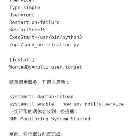
[Service]

Type=simple

User=root

Restart=on-failure

RestartSec=15

ExecStart=/usr/bin/python3 
/opt/send_notification.py

[Install]

随后启用服务、开启自启动：
systemctl daemon-reload

systemctl enable --now sms-notify.service

一切正常的话你会收到一条提醒：

SMS Monitoring System Started
至此，短信部分配置完成。