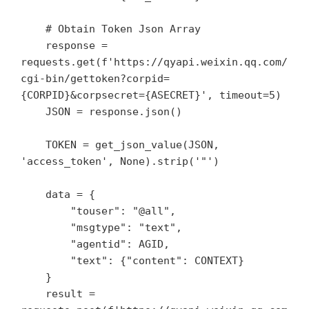
    # Obtain Token Json Array

    response = 
requests.get(f'https://qyapi.weixin.qq.com/
cgi-bin/gettoken?corpid=
{CORPID}&corpsecret={ASECRET}', timeout=5)

    JSON = response.json()

    TOKEN = get_json_value(JSON, 
'access_token', None).strip('"')

    data = {

        "touser": "@all",

        "msgtype": "text",

        "agentid": AGID,

        "text": {"content": CONTEXT}

    }

    result = 