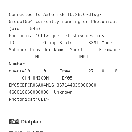
===========================================
==============================

Connected to Asterisk 16.28.0~dfsg-
0+deb10u4 currently running on Photonicat 
(pid = 1545)

Photonicat*CLI> quectel show devices

ID           Group State      RSSI Mode 
Submode Provider Name  Model      Firmware 
         IMEI             IMSI             
Number  

quectel0     0     Free       27   0    0  
     CHN-UNICOM     EM05       
EM05CEFCR06A04M1G 867144039000000  
460018660000000  Unknown 

配置 Dialplan