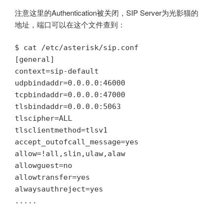
注意这里的Authentication被关闭，SIP Server为光影猫的
地址，端口可以在这个文件查到：
$ cat /etc/asterisk/sip.conf

[general]

context=sip-default

udpbindaddr=0.0.0.0:46000

tcpbindaddr=0.0.0.0:47000

tlsbindaddr=0.0.0.0:5063

tlscipher=ALL

tlsclientmethod=tlsv1

accept_outofcall_message=yes

allow=!all,slin,ulaw,alaw

allowguest=no

allowtransfer=yes

alwaysauthreject=yes

.....