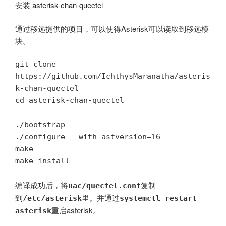
安装
asterisk-chan-quectel
通过移远提供的项目，可以使得Asterisk可以读取到移远模
块。
git clone 
https://github.com/IchthysMaranatha/asteris
k-chan-quectel

cd asterisk-chan-quectel

./bootstrap

./configure --with-astversion=16

make

make install
编译成功后，将
复制
uac/quectel.conf
到
里。并通过
/etc/asterisk
systemctl restart
重启asterisk。
asterisk