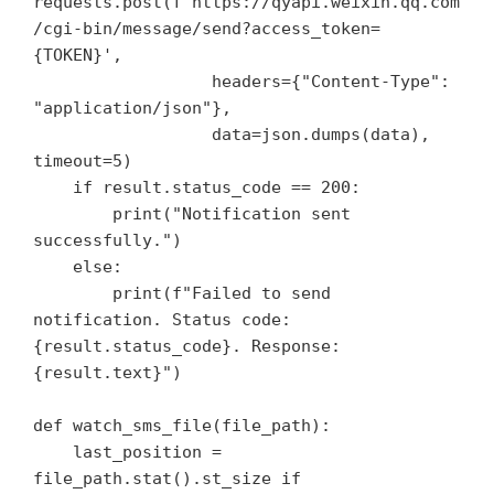
requests.post(f'https://qyapi.weixin.qq.com
/cgi-bin/message/send?access_token=
{TOKEN}',

                  headers={"Content-Type": 
"application/json"},

                  data=json.dumps(data), 
timeout=5)

    if result.status_code == 200:

        print("Notification sent 
successfully.")

    else:

        print(f"Failed to send 
notification. Status code: 
{result.status_code}. Response: 
{result.text}")

def watch_sms_file(file_path):

    last_position = 
file_path.stat().st_size if 