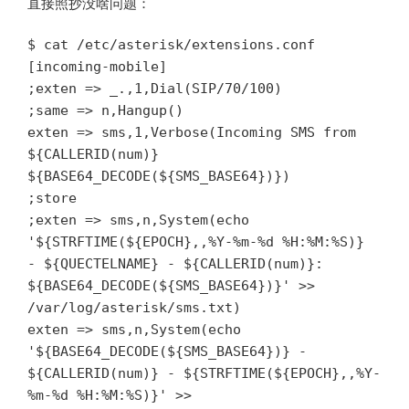
直接照抄没啥问题：
$ cat /etc/asterisk/extensions.conf

[incoming-mobile]

;exten => _.,1,Dial(SIP/70/100)

;same => n,Hangup()

exten => sms,1,Verbose(Incoming SMS from 
${CALLERID(num)} 
${BASE64_DECODE(${SMS_BASE64})})

;store

;exten => sms,n,System(echo 
'${STRFTIME(${EPOCH},,%Y-%m-%d %H:%M:%S)} 
- ${QUECTELNAME} - ${CALLERID(num)}: 
${BASE64_DECODE(${SMS_BASE64})}' >> 
/var/log/asterisk/sms.txt)

exten => sms,n,System(echo 
'${BASE64_DECODE(${SMS_BASE64})} - 
${CALLERID(num)} - ${STRFTIME(${EPOCH},,%Y-
%m-%d %H:%M:%S)}' >> 