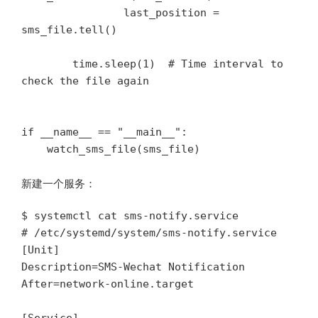
                last_position = 
sms_file.tell()

        time.sleep(1)  # Time interval to 
check the file again

if __name__ == "__main__":

新建一个服务：
$ systemctl cat sms-notify.service

# /etc/systemd/system/sms-notify.service

[Unit]

Description=SMS-Wechat Notification

After=network-online.target
