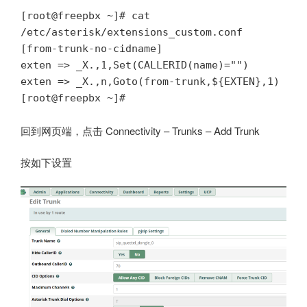
[root@freepbx ~]# cat 
/etc/asterisk/extensions_custom.conf

[from-trunk-no-cidname]

exten => _X.,1,Set(CALLERID(name)="")

exten => _X.,n,Goto(from-trunk,${EXTEN},1)

回到网页端，点击 Connectivity – Trunks – Add Trunk
按如下设置