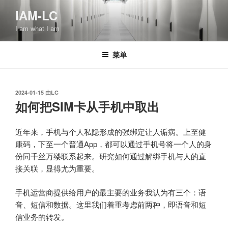
跳
IAM-LC
至
I am what I am
内
容
菜单
发
2024-01-15
由
LC
布
如何把SIM卡从手机中取出
于
近年来，手机与个人私隐形成的强绑定让人诟病。上至健
康码，下至一个普通App，都可以通过手机号将一个人的身
份同千丝万缕联系起来。研究如何通过解绑手机与人的直
接关联，显得尤为重要。
手机运营商提供给用户的最主要的业务我认为有三个：语
音、短信和数据。这里我们着重考虑前两种，即语音和短
信业务的转发。