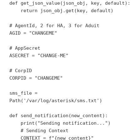
def get_json_value(json_obj, key, default):

    return json_obj.get(key, default)

# AgentId, 2 for HA, 3 for Aduit

AGID = "CHANGEME"

# AppSecret

ASECRET = "CHANGE-ME"

# CorpID

CORPID = "CHANGEME"

sms_file = 
Path('/var/log/asterisk/sms.txt')

def send_notification(new_content):

    print("Sending notification...")

    # Sending Context

    CONTEXT = f"{new_content}"
