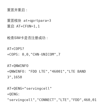
重置并重启：
重置模块 at+qprtpara=3

重启 AT+CFUN=1,1
检查SIM卡是否注册成功：
AT+COPS? 

+COPS: 0,0,"CHN-UNICOM",7

AT+QNWINFO

+QNWINFO: "FDD LTE","46001","LTE BAND 
3",1650

AT+QENG="servingcell"

+QENG: 