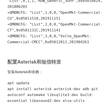
"List",0,1,1,"ROW_Generic_3GPP",0x05010824,
201806201

+QMBNCFG: "List",1,0,0,"OpenMkt-Commercial-
CU",0x05011510,201911151

+QMBNCFG: "List",2,0,0,"OpenMkt-Commercial-
CT",0x0501131C,201911141

+QMBNCFG: "List",3,0,0,"Volte_OpenMkt-
Commercial-CMCC",0x05012011,201904261
配置Asterisk和短信转发
安装Asterisk和依赖：
apt update

apt install asterisk asterisk-dev adb git 
autoconf automake libsqlite3-dev build-