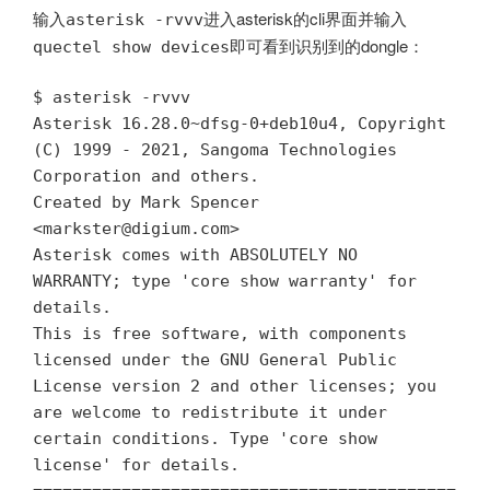
输入
进入asterisk的cli界面并输入
asterisk -rvvv
即可看到识别到的dongle：
quectel show devices
$ asterisk -rvvv

Asterisk 16.28.0~dfsg-0+deb10u4, Copyright 
(C) 1999 - 2021, Sangoma Technologies 
Corporation and others.

Created by Mark Spencer 
<
markster@digium.com
>

Asterisk comes with ABSOLUTELY NO 
WARRANTY; type 'core show warranty' for 
details.

This is free software, with components 
licensed under the GNU General Public

License version 2 and other licenses; you 
are welcome to redistribute it under

certain conditions. Type 'core show 
license' for details.
