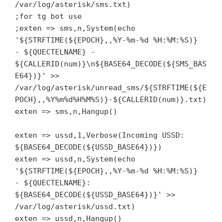
/var/log/asterisk/sms.txt)

;for tg bot use

;exten => sms,n,System(echo 
'${STRFTIME(${EPOCH},,%Y-%m-%d %H:%M:%S)} 
- ${QUECTELNAME} - 
${CALLERID(num)}\n${BASE64_DECODE(${SMS_BAS
E64})}' >> 
/var/log/asterisk/unread_sms/${STRFTIME(${E
POCH},,%Y%m%d%H%M%S)}-${CALLERID(num)}.txt)

exten => sms,n,Hangup()

exten => ussd,1,Verbose(Incoming USSD: 
${BASE64_DECODE(${USSD_BASE64})})

exten => ussd,n,System(echo 
'${STRFTIME(${EPOCH},,%Y-%m-%d %H:%M:%S)} 
- ${QUECTELNAME}: 
${BASE64_DECODE(${USSD_BASE64})}' >> 
/var/log/asterisk/ussd.txt)

exten => ussd,n,Hangup()
