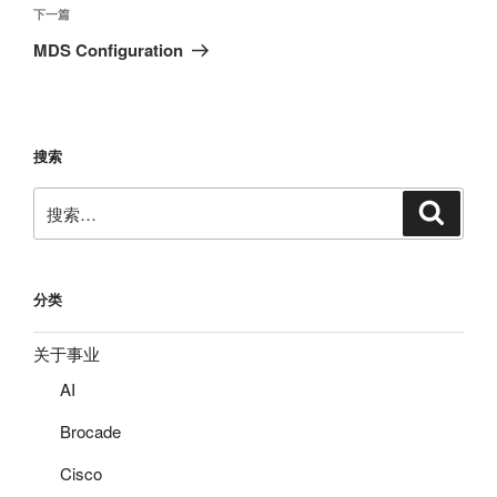
航
文
下
下一篇
章
一
MDS Configuration
篇
文
章
搜索
搜
搜
索
索：
分类
关于事业
AI
Brocade
Cisco