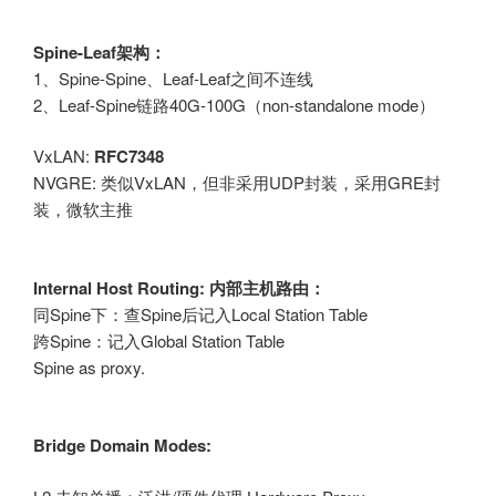
Spine-Leaf架构：
1、Spine-Spine、Leaf-Leaf之间不连线
2、Leaf-Spine链路40G-100G（non-standalone mode）
VxLAN:
RFC7348
NVGRE: 类似VxLAN，但非采用UDP封装，采用GRE封
装，微软主推
Internal Host Routing: 内部主机路由：
同Spine下：查Spine后记入Local Station Table
跨Spine：记入Global Station Table
Spine as proxy.
Bridge Domain Modes: