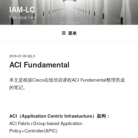
跳
IAM-LC
至
I am what I am
内
容
菜单
发
2018-07-09
由
LC
布
ACI Fundamental
于
本文是根据Cisco在线培训课程ACI Fundamental整理而成
的笔记。
ACI（Application Centric Infrastucture）架构：
ACI Fabric+Group based Application
Policy+Controller(APIC)