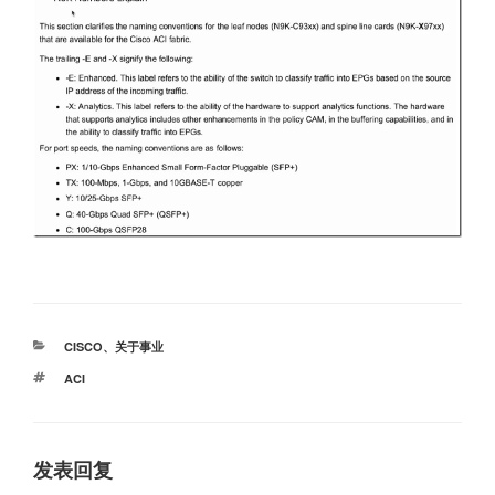
分
CISCO
、
关于事业
类
标
ACI
签
发表回复