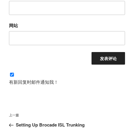
网站
有新回复时邮件通知我！
文
上
上一篇
章
一
Setting Up Brocade ISL Trunking
导
篇